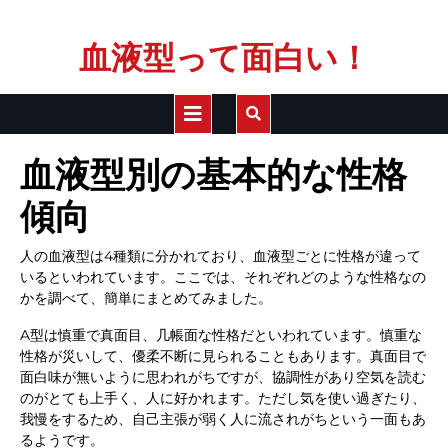
Skip
血液型って面白い！
to
content
Open
Button
血液型別の基本的な性格
傾向
人の血液型は4種類に分かれており、血液型ごとに性格が違って
いるといわれています。ここでは、それぞれどのような性格なの
かを調べて、簡単にまとめてみました。
A型は慎重で真面目、几帳面な性格だといわれています。慎重な
性格が災いして、優柔不断に見られることもあります。真面目で
面白味が無いように思われがちですが、協調性があり空気を読む
のがとても上手く、人に好かれます。ただし気を使い過ぎたり、
我慢をするため、自己主張が弱く人に流されがちという一面もあ
るようです。