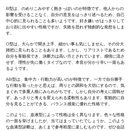
B型は、のめりこみやすく飽きっぽいのが特徴です。他人からの
影響を受けることなく、自分の意見をはっきり述べるため、自己
中心的に見られることも多いようです。好き嫌いがはっきりして
おり顔に出やすい性格ですが、失敗を恐れず独創的な発想をしま
す。
O型は、大らかで聞き上手、細かい事も気にしません。その分大
雑把に見られることもあります。しかし、リアリストであるため
自分を客観視でき、決断力は高い方とされています。感情に流さ
せず、理性が先に働くタイプなので、本音が分かり辛い一面もあ
るようです。
AB型は、集中力・行動力が高いのが特徴です。一方で自分勝手
な行動を取ったかと思えば、周りとの調和を大切にするので、気
まぐれで多重人格にみられがちです。しかし自分の考えに固執せ
ず、あっさりと考えを変えられる柔軟性もあります。客観的に自
分を見ることができる、バランス感覚に優れた性格です。
このように、血液型によって性格は全く異なります。色々な性格
の一面を挙げましたが、当てはまっていたでしょうか。このよう
な血液型診断は、あくまで参考程度に楽しむものです。ぜひ会話